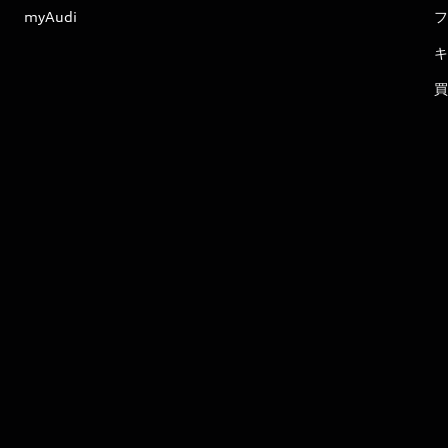
myAudi
フ
キ
買