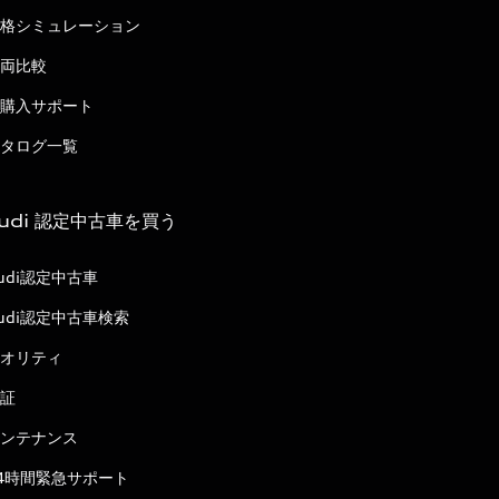
格シミュレーション
両比較
購入サポート
タログ一覧
udi 認定中古車を買う
udi認定中古車
udi認定中古車検索
オリティ
証
ンテナンス
4時間緊急サポート