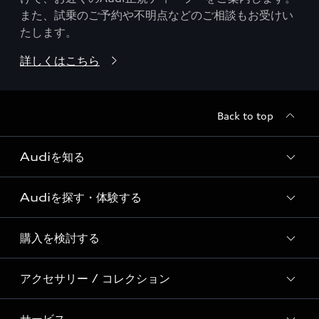
また、試乗のご予約や不明点などのご相談もお受けい
たします。
詳しくはこちら
Back to top
Audiを知る
Audiを探す・体験する
Audi ブランド
Story of Progress
購入を検討する
ディーラー検索
Audi Sport
新車在庫検索
アクセサリー / コレクション
モデル一覧
Formula 1®
試乗車・展示車検索
特別仕様モデル / 限定モデル
デジタルサービス