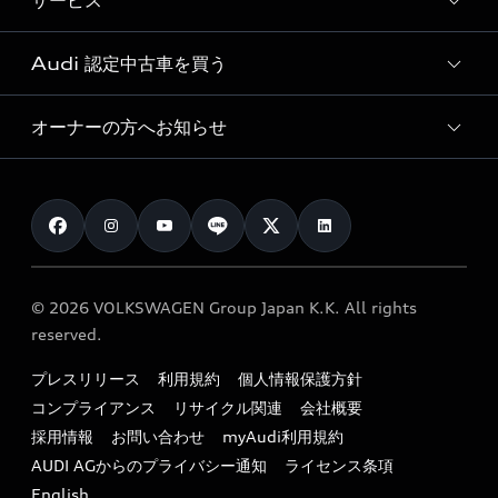
サービス
純正アクセサリー
見積り依頼
e-tronラインアップ
Audi exclusive
オンラインショップ
試乗予約
Audi 認定中古車を買う
サービス入庫予約
価格シミュレーション
Audi driving experience
Audi collection
サービスプログラム
車両比較
オーナーの方へお知らせ
Audi認定中古車
アウディナビアプリ
メンテナンス
ご購入サポート
Audi認定中古車検索
お知らせ
車検 / 定期点検
カタログ一覧
クオリティ
オーナー様向けキャンペーン
e-tronアフターサポート
保証
リコール関連情報
Audi Top Service紹介
© 2026 VOLKSWAGEN Group Japan K.K. All rights
メンテナンス
特定整備適用車一覧
reserved.
myAudi
24時間緊急サポート
リサイクル法
プレスリリース
利用規約
個人情報保護方針
ファイナンス
コンプライアンス
リサイクル関連
会社概要
よくある質問（FAQ）
採用情報
お問い合わせ
myAudi利用規約
キャンペーン / イベント
AUDI AGからのプライバシー通知
ライセンス条項
買取査定
English