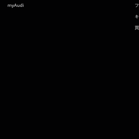
myAudi
フ
キ
買