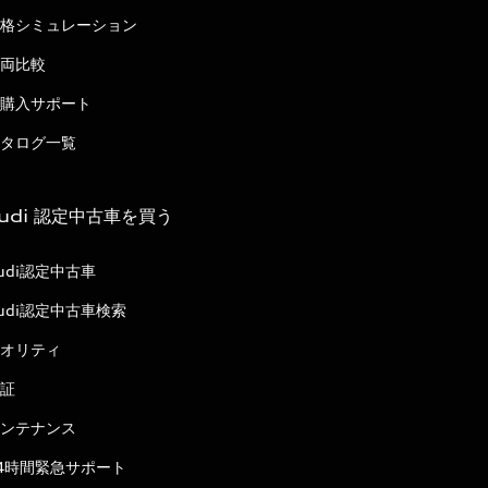
格シミュレーション
両比較
購入サポート
タログ一覧
udi 認定中古車を買う
udi認定中古車
udi認定中古車検索
オリティ
証
ンテナンス
4時間緊急サポート