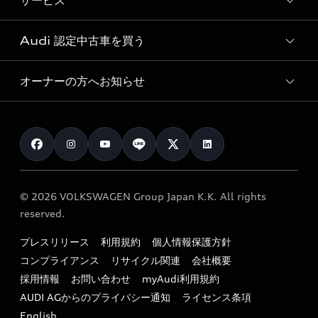
サービス
純正アクセサリー
見積り依頼
e-tronラインアップ
Audi exclusive
オンラインショップ
試乗予約
Audi 認定中古車を買う
サービス入庫予約
価格シミュレーション
Audi driving experience
Audi collection
サービスプログラム
車両比較
オーナーの方へお知らせ
Audi認定中古車
アウディナビアプリ
メンテナンス
ご購入サポート
Audi認定中古車検索
お知らせ
車検 / 定期点検
カタログ一覧
クオリティ
オーナー様向けキャンペーン
e-tronアフターサポート
保証
リコール関連情報
Audi Top Service紹介
© 2026 VOLKSWAGEN Group Japan K.K. All rights
メンテナンス
特定整備適用車一覧
reserved.
myAudi
24時間緊急サポート
リサイクル法
プレスリリース
利用規約
個人情報保護方針
ファイナンス
コンプライアンス
リサイクル関連
会社概要
よくある質問（FAQ）
採用情報
お問い合わせ
myAudi利用規約
キャンペーン / イベント
AUDI AGからのプライバシー通知
ライセンス条項
買取査定
English