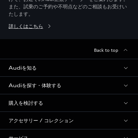
また、試乗のご予約や不明点などのご相談もお受けい
たします。
詳しくはこちら
Back to top
Audiを知る
Audiを探す・体験する
Audi ブランド
Story of Progress
購入を検討する
ディーラー検索
Audi Sport
新車在庫検索
アクセサリー / コレクション
モデル一覧
Formula 1®
試乗車・展示車検索
特別仕様モデル / 限定モデル
デジタルサービス