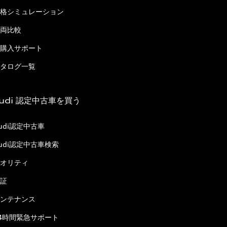
格シミュレーション
両比較
購入サポート
タログ一覧
udi 認定中古車を買う
udi認定中古車
udi認定中古車検索
オリティ
証
ンテナンス
4時間緊急サポート