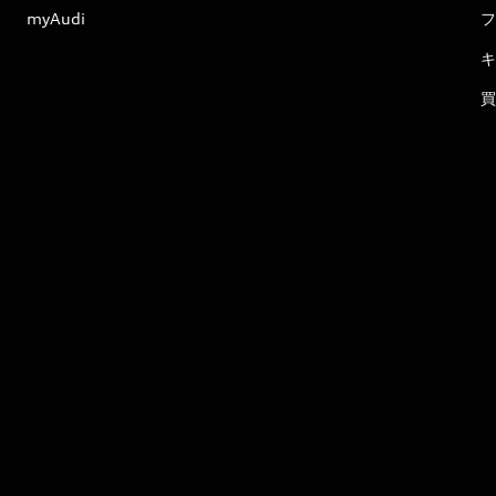
myAudi
フ
キ
買