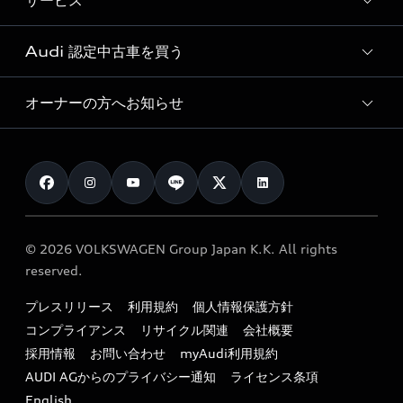
サービス
純正アクセサリー
見積り依頼
e-tronラインアップ
Audi exclusive
オンラインショップ
試乗予約
Audi 認定中古車を買う
サービス入庫予約
価格シミュレーション
Audi driving experience
Audi collection
サービスプログラム
車両比較
オーナーの方へお知らせ
Audi認定中古車
アウディナビアプリ
メンテナンス
ご購入サポート
Audi認定中古車検索
お知らせ
車検 / 定期点検
カタログ一覧
クオリティ
オーナー様向けキャンペーン
e-tronアフターサポート
保証
リコール関連情報
Audi Top Service紹介
© 2026 VOLKSWAGEN Group Japan K.K. All rights
メンテナンス
特定整備適用車一覧
reserved.
myAudi
24時間緊急サポート
リサイクル法
プレスリリース
利用規約
個人情報保護方針
ファイナンス
コンプライアンス
リサイクル関連
会社概要
よくある質問（FAQ）
採用情報
お問い合わせ
myAudi利用規約
キャンペーン / イベント
AUDI AGからのプライバシー通知
ライセンス条項
買取査定
English