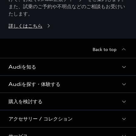
また、試乗のご予約や不明点などのご相談もお受けい
たします。
詳しくはこちら
Back to top
Audiを知る
Audiを探す・体験する
Audi ブランド
Story of Progress
購入を検討する
ディーラー検索
Audi Sport
新車在庫検索
アクセサリー / コレクション
モデル一覧
Formula 1®
試乗車・展示車検索
特別仕様モデル / 限定モデル
デジタルサービス