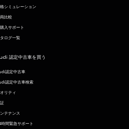
格シミュレーション
両比較
購入サポート
タログ一覧
udi 認定中古車を買う
udi認定中古車
udi認定中古車検索
オリティ
証
ンテナンス
4時間緊急サポート