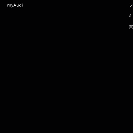
myAudi
フ
キ
買