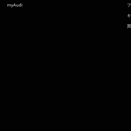
myAudi
フ
キ
買