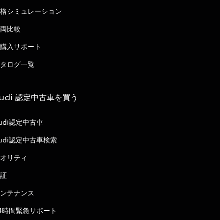
格シミュレーション
両比較
購入サポート
タログ一覧
udi 認定中古車を買う
udi認定中古車
udi認定中古車検索
オリティ
証
ンテナンス
4時間緊急サポート