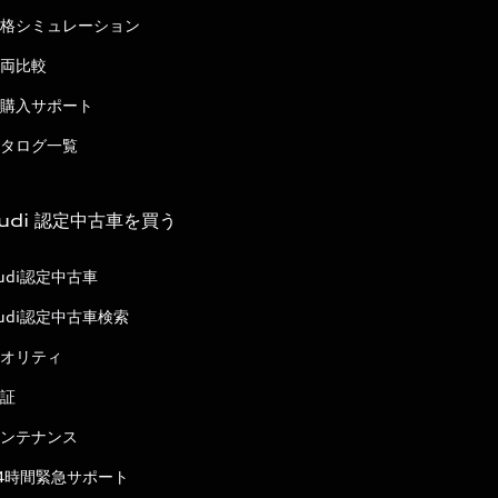
格シミュレーション
両比較
購入サポート
タログ一覧
udi 認定中古車を買う
udi認定中古車
udi認定中古車検索
オリティ
証
ンテナンス
4時間緊急サポート