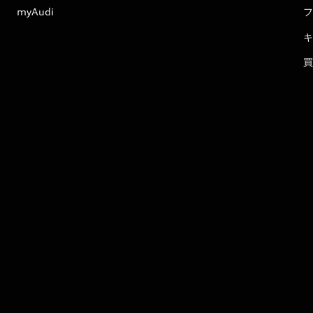
myAudi
フ
キ
買