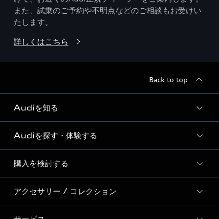
また、試乗のご予約や不明点などのご相談もお受けい
たします。
詳しくはこちら
Back to top
Audiを知る
Audiを探す・体験する
Audi ブランド
Story of Progress
購入を検討する
ディーラー検索
Audi Sport
新車在庫検索
アクセサリー / コレクション
モデル一覧
Formula 1®
試乗車・展示車検索
特別仕様モデル / 限定モデル
デジタルサービス