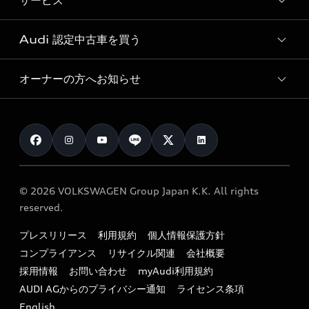
サービス
純正アクセサリー
見積り依頼
e-tronラインアップ
Audi exclusive
オンラインショップ
試乗予約
Audi 認定中古車を買う
サービス入庫予約
価格シミュレーション
Audi driving experience
Audi collection
サービスプログラム
車両比較
オーナーの方へお知らせ
Audi認定中古車
アウディナビアプリ
メンテナンス
ご購入サポート
Audi認定中古車検索
お知らせ
車検 / 定期点検
カタログ一覧
クオリティ
オーナー様向けキャンペーン
e-tronアフターサポート
保証
リコール関連情報
Audi Top Service紹介
© 2026 VOLKSWAGEN Group Japan K.K. All rights
メンテナンス
特定整備適用車一覧
reserved.
myAudi
24時間緊急サポート
リサイクル法
プレスリリース
利用規約
個人情報保護方針
ファイナンス
コンプライアンス
リサイクル関連
会社概要
よくある質問（FAQ）
採用情報
お問い合わせ
myAudi利用規約
キャンペーン / イベント
AUDI AGからのプライバシー通知
ライセンス条項
買取査定
English