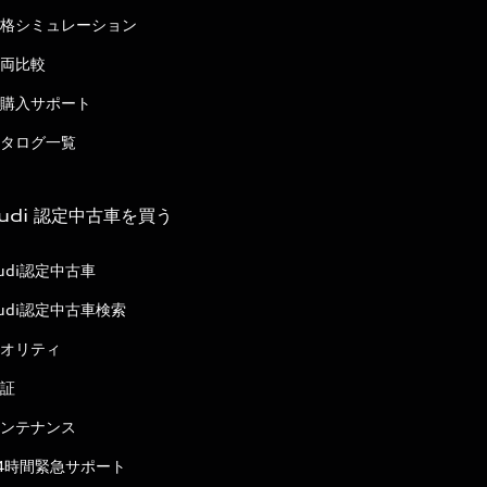
格シミュレーション
両比較
購入サポート
タログ一覧
udi 認定中古車を買う
udi認定中古車
udi認定中古車検索
オリティ
証
ンテナンス
4時間緊急サポート