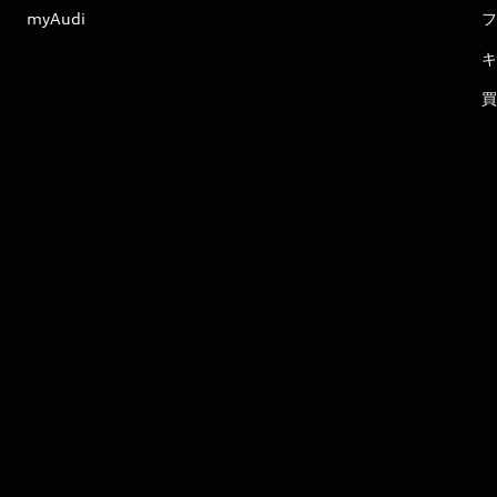
myAudi
フ
キ
買