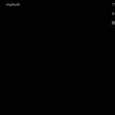
myAudi
フ
キ
買