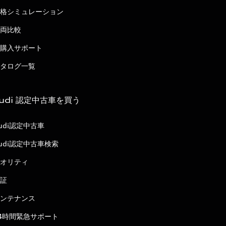
格シミュレーション
両比較
購入サポート
タログ一覧
udi 認定中古車を買う
udi認定中古車
udi認定中古車検索
オリティ
証
ンテナンス
4時間緊急サポート