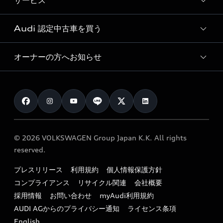
サービス
純正アクセサリー
見積り依頼
e-tronラインアップ
Audi exclusive
オンラインショップ
試乗予約
Audi 認定中古車を買う
サービス入庫予約
価格シミュレーション
Audi driving experience
Audi collection
サービスプログラム
車両比較
オーナーの方へお知らせ
Audi認定中古車
アウディナビアプリ
メンテナンス
ご購入サポート
Audi認定中古車検索
お知らせ
車検 / 定期点検
カタログ一覧
クオリティ
オーナー様向けキャンペーン
e-tronアフターサポート
保証
リコール関連情報
Audi Top Service紹介
© 2026 VOLKSWAGEN Group Japan K.K. All rights
メンテナンス
特定整備適用車一覧
reserved.
myAudi
24時間緊急サポート
リサイクル法
プレスリリース
利用規約
個人情報保護方針
ファイナンス
コンプライアンス
リサイクル関連
会社概要
よくある質問（FAQ）
採用情報
お問い合わせ
myAudi利用規約
キャンペーン / イベント
AUDI AGからのプライバシー通知
ライセンス条項
買取査定
English