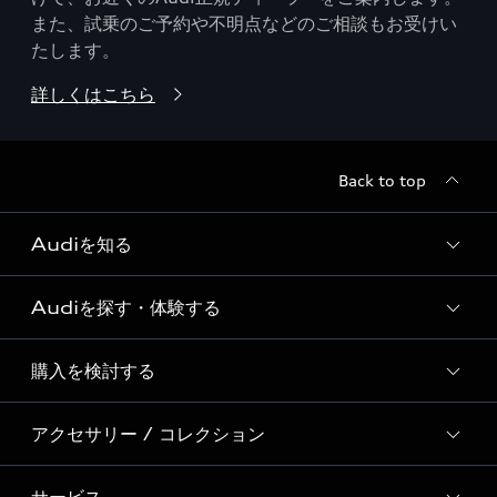
また、試乗のご予約や不明点などのご相談もお受けい
たします。
詳しくはこちら
Back to top
Audiを知る
Audiを探す・体験する
Audi ブランド
Story of Progress
購入を検討する
ディーラー検索
Audi Sport
新車在庫検索
アクセサリー / コレクション
モデル一覧
Formula 1®
試乗車・展示車検索
特別仕様モデル / 限定モデル
デジタルサービス