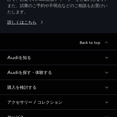
また、試乗のご予約や不明点などのご相談もお受けい
たします。
詳しくはこちら
Back to top
Audiを知る
Audiを探す・体験する
Audi ブランド
Story of Progress
購入を検討する
ディーラー検索
Audi Sport
新車在庫検索
アクセサリー / コレクション
モデル一覧
Formula 1®
試乗車・展示車検索
特別仕様モデル / 限定モデル
デジタルサービス