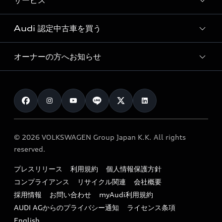
サービス
純正アクセサリー
見積り依頼
e-tronラインアップ
Audi exclusive
オンラインショップ
試乗予約
Audi 認定中古車を買う
サービス入庫予約
価格シミュレーション
Audi driving experience
Audi collection
サービスプログラム
車両比較
オーナーの方へお知らせ
Audi認定中古車
アウディナビアプリ
メンテナンス
ご購入サポート
Audi認定中古車検索
お知らせ
車検 / 定期点検
カタログ一覧
クオリティ
オーナー様向けキャンペーン
e-tronアフターサポート
保証
リコール関連情報
Audi Top Service紹介
© 2026 VOLKSWAGEN Group Japan K.K. All rights
メンテナンス
特定整備適用車一覧
reserved.
myAudi
24時間緊急サポート
リサイクル法
プレスリリース
利用規約
個人情報保護方針
ファイナンス
コンプライアンス
リサイクル関連
会社概要
よくある質問（FAQ）
採用情報
お問い合わせ
myAudi利用規約
キャンペーン / イベント
AUDI AGからのプライバシー通知
ライセンス条項
買取査定
English