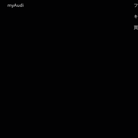
myAudi
フ
キ
買