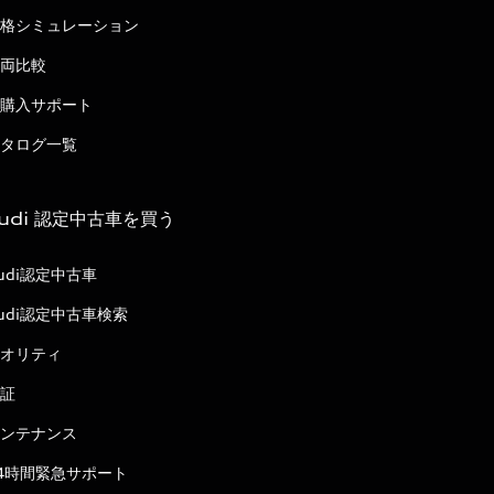
格シミュレーション
両比較
購入サポート
タログ一覧
udi 認定中古車を買う
udi認定中古車
udi認定中古車検索
オリティ
証
ンテナンス
4時間緊急サポート