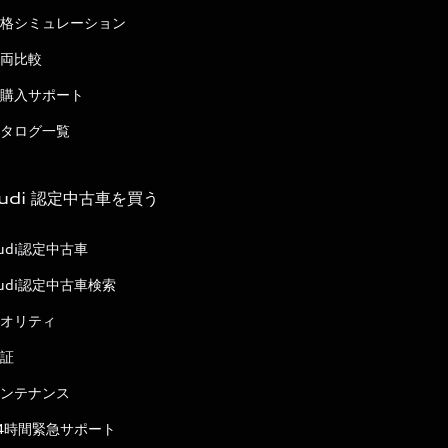
格シミュレーション
両比較
購入サポート
タログ一覧
udi 認定中古車を買う
udi認定中古車
udi認定中古車検索
オリティ
証
ンテナンス
4時間緊急サポート