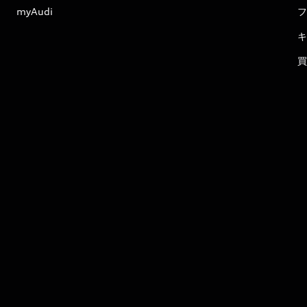
myAudi
フ
キ
買