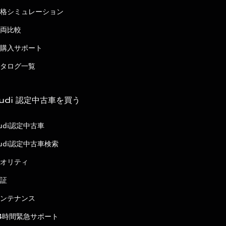
格シミュレーション
両比較
購入サポート
タログ一覧
udi 認定中古車を買う
udi認定中古車
udi認定中古車検索
オリティ
証
ンテナンス
4時間緊急サポート