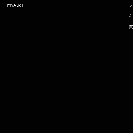
myAudi
フ
キ
買