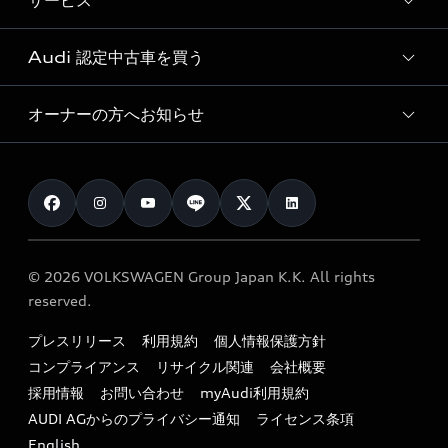
サービス
純正アクセサリー
見積り依頼
e-tronラインアップ
Audi exclusive
オンラインショップ
試乗予約
Audi 認定中古車を買う
サービス入庫予約
価格シミュレーション
Audi driving experience
Audi collection
サービスプログラム
車両比較
オーナーの方へお知らせ
Audi認定中古車
アウディナビアプリ
メンテナンス
ご購入サポート
Audi認定中古車検索
お知らせ
車検 / 定期点検
カタログ一覧
クオリティ
オーナー様向けキャンペーン
e-tronアフターサポート
保証
リコール関連情報
Audi Top Service紹介
© 2026 VOLKSWAGEN Group Japan K.K. All rights
メンテナンス
特定整備適用車一覧
reserved.
myAudi
24時間緊急サポート
リサイクル法
プレスリリース
利用規約
個人情報保護方針
ファイナンス
コンプライアンス
リサイクル関連
会社概要
よくある質問（FAQ）
採用情報
お問い合わせ
myAudi利用規約
キャンペーン / イベント
AUDI AGからのプライバシー通知
ライセンス条項
買取査定
English