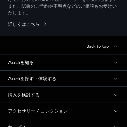
また、試乗のご予約や不明点などのご相談もお受けい
たします。
詳しくはこちら
Back to top
Audiを知る
Audiを探す・体験する
Audi ブランド
Story of Progress
購入を検討する
ディーラー検索
Audi Sport
新車在庫検索
アクセサリー / コレクション
モデル一覧
Formula 1®
試乗車・展示車検索
特別仕様モデル / 限定モデル
デジタルサービス