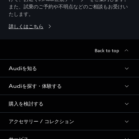
また、試乗のご予約や不明点などのご相談もお受けい
たします。
詳しくはこちら
Back to top
Audiを知る
Audiを探す・体験する
Audi ブランド
Story of Progress
購入を検討する
ディーラー検索
Audi Sport
新車在庫検索
アクセサリー / コレクション
モデル一覧
Formula 1®
試乗車・展示車検索
特別仕様モデル / 限定モデル
デジタルサービス