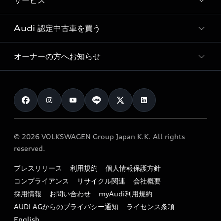
サービス
純正アクセサリー
見積り依頼
e-tronラインアップ
Audi exclusive
オンラインショップ
試乗予約
Audi 認定中古車を買う
サービス入庫予約
価格シミュレーション
Audi driving experience
Audi collection
サービスプログラム
車両比較
オーナーの方へお知らせ
Audi認定中古車
アウディナビアプリ
メンテナンス
ご購入サポート
Audi認定中古車検索
お知らせ
車検 / 定期点検
カタログ一覧
クオリティ
オーナー様向けキャンペーン
e-tronアフターサポート
保証
リコール関連情報
Audi Top Service紹介
© 2026 VOLKSWAGEN Group Japan K.K. All rights
メンテナンス
特定整備適用車一覧
reserved.
myAudi
24時間緊急サポート
リサイクル法
プレスリリース
利用規約
個人情報保護方針
ファイナンス
コンプライアンス
リサイクル関連
会社概要
よくある質問（FAQ）
採用情報
お問い合わせ
myAudi利用規約
キャンペーン / イベント
AUDI AGからのプライバシー通知
ライセンス条項
買取査定
English