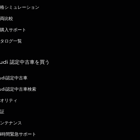
格シミュレーション
両比較
購入サポート
タログ一覧
udi 認定中古車を買う
udi認定中古車
udi認定中古車検索
オリティ
証
ンテナンス
4時間緊急サポート