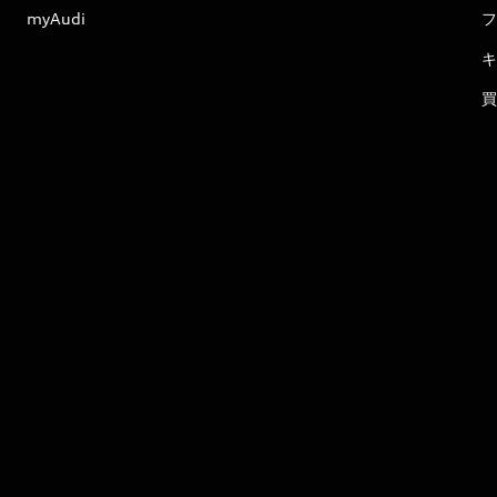
myAudi
フ
キ
買