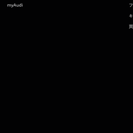
myAudi
フ
キ
買