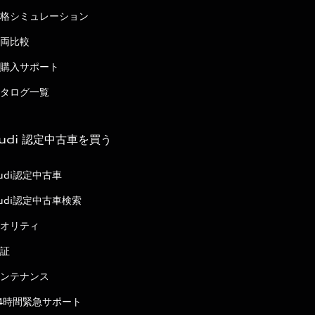
格シミュレーション
両比較
購入サポート
タログ一覧
udi 認定中古車を買う
udi認定中古車
udi認定中古車検索
オリティ
証
ンテナンス
4時間緊急サポート