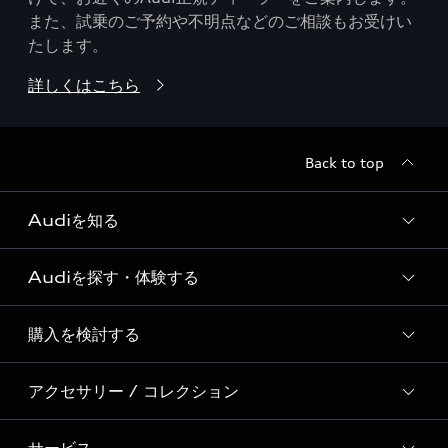
また、試乗のご予約や不明点などのご相談もお受けい
たします。
詳しくはこちら
Back to top
Audiを知る
Audiを探す・体験する
Audi ブランド
Story of Progress
購入を検討する
ディーラー検索
Audi Sport
新車在庫検索
アクセサリー / コレクション
モデル一覧
Formula 1®
試乗車・展示車検索
特別仕様モデル / 限定モデル
デジタルサービス