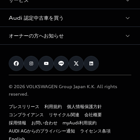
サービス
純正アクセサリー
見積り依頼
e-tronラインアップ
Audi exclusive
オンラインショップ
試乗予約
Audi 認定中古車を買う
サービス入庫予約
価格シミュレーション
Audi driving experience
Audi collection
サービスプログラム
車両比較
オーナーの方へお知らせ
Audi認定中古車
アウディナビアプリ
メンテナンス
ご購入サポート
Audi認定中古車検索
お知らせ
車検 / 定期点検
カタログ一覧
クオリティ
オーナー様向けキャンペーン
e-tronアフターサポート
保証
リコール関連情報
Audi Top Service紹介
© 2026 VOLKSWAGEN Group Japan K.K. All rights
メンテナンス
特定整備適用車一覧
reserved.
myAudi
24時間緊急サポート
リサイクル法
プレスリリース
利用規約
個人情報保護方針
ファイナンス
コンプライアンス
リサイクル関連
会社概要
よくある質問（FAQ）
採用情報
お問い合わせ
myAudi利用規約
キャンペーン / イベント
AUDI AGからのプライバシー通知
ライセンス条項
買取査定
English