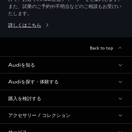
また、試乗のご予約や不明点などのご相談もお受けい
たします。
詳しくはこちら
Back to top
Audiを知る
Audiを探す・体験する
Audi ブランド
Story of Progress
購入を検討する
ディーラー検索
Audi Sport
新車在庫検索
アクセサリー / コレクション
モデル一覧
Formula 1®
試乗車・展示車検索
特別仕様モデル / 限定モデル
デジタルサービス