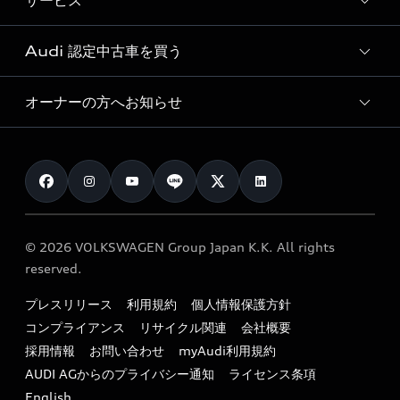
サービス
純正アクセサリー
見積り依頼
e-tronラインアップ
Audi exclusive
オンラインショップ
試乗予約
Audi 認定中古車を買う
サービス入庫予約
価格シミュレーション
Audi driving experience
Audi collection
サービスプログラム
車両比較
オーナーの方へお知らせ
Audi認定中古車
アウディナビアプリ
メンテナンス
ご購入サポート
Audi認定中古車検索
お知らせ
車検 / 定期点検
カタログ一覧
クオリティ
オーナー様向けキャンペーン
e-tronアフターサポート
保証
リコール関連情報
Audi Top Service紹介
© 2026 VOLKSWAGEN Group Japan K.K. All rights
メンテナンス
特定整備適用車一覧
reserved.
myAudi
24時間緊急サポート
リサイクル法
プレスリリース
利用規約
個人情報保護方針
ファイナンス
コンプライアンス
リサイクル関連
会社概要
よくある質問（FAQ）
採用情報
お問い合わせ
myAudi利用規約
キャンペーン / イベント
AUDI AGからのプライバシー通知
ライセンス条項
買取査定
English