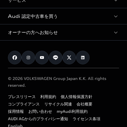
サービス
純正アクセサリー
見積り依頼
e-tronラインアップ
Audi exclusive
オンラインショップ
試乗予約
Audi 認定中古車を買う
サービス入庫予約
価格シミュレーション
Audi driving experience
Audi collection
サービスプログラム
車両比較
オーナーの方へお知らせ
Audi認定中古車
アウディナビアプリ
メンテナンス
ご購入サポート
Audi認定中古車検索
お知らせ
車検 / 定期点検
カタログ一覧
クオリティ
オーナー様向けキャンペーン
e-tronアフターサポート
保証
リコール関連情報
Audi Top Service紹介
© 2026 VOLKSWAGEN Group Japan K.K. All rights
メンテナンス
特定整備適用車一覧
reserved.
myAudi
24時間緊急サポート
リサイクル法
プレスリリース
利用規約
個人情報保護方針
ファイナンス
コンプライアンス
リサイクル関連
会社概要
よくある質問（FAQ）
採用情報
お問い合わせ
myAudi利用規約
キャンペーン / イベント
AUDI AGからのプライバシー通知
ライセンス条項
買取査定
English