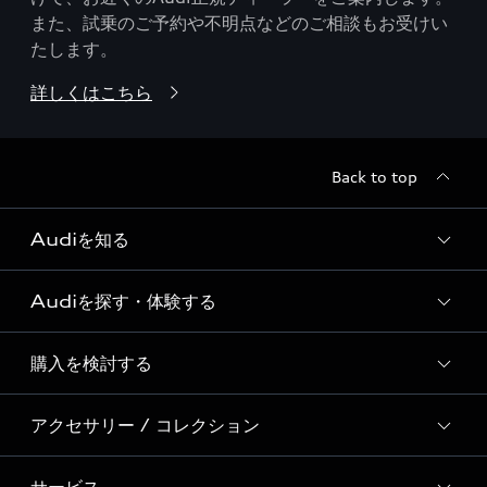
また、試乗のご予約や不明点などのご相談もお受けい
たします。
詳しくはこちら
Back to top
Audiを知る
Audiを探す・体験する
Audi ブランド
Story of Progress
購入を検討する
ディーラー検索
Audi Sport
新車在庫検索
アクセサリー / コレクション
モデル一覧
Formula 1®
試乗車・展示車検索
特別仕様モデル / 限定モデル
デジタルサービス