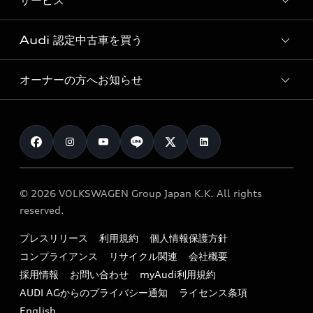
サービス
純正アクセサリー
見積り依頼
e-tronラインアップ
Audi exclusive
オンラインショップ
試乗予約
Audi 認定中古車を買う
サービス入庫予約
価格シミュレーション
Audi driving experience
Audi collection
サービスプログラム
車両比較
オーナーの方へお知らせ
Audi認定中古車
アウディナビアプリ
メンテナンス
ご購入サポート
Audi認定中古車検索
お知らせ
車検 / 定期点検
カタログ一覧
クオリティ
オーナー様向けキャンペーン
e-tronアフターサポート
保証
リコール関連情報
Audi Top Service紹介
© 2026 VOLKSWAGEN Group Japan K.K. All rights
メンテナンス
特定整備適用車一覧
reserved.
myAudi
24時間緊急サポート
リサイクル法
プレスリリース
利用規約
個人情報保護方針
ファイナンス
コンプライアンス
リサイクル関連
会社概要
よくある質問（FAQ）
採用情報
お問い合わせ
myAudi利用規約
キャンペーン / イベント
AUDI AGからのプライバシー通知
ライセンス条項
買取査定
English