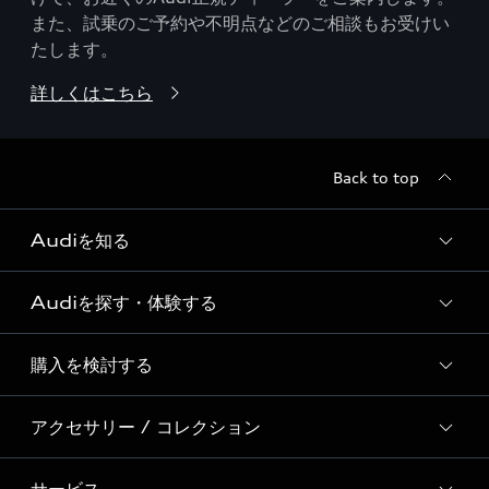
また、試乗のご予約や不明点などのご相談もお受けい
たします。
詳しくはこちら
Back to top
Audiを知る
Audiを探す・体験する
Audi ブランド
Story of Progress
購入を検討する
ディーラー検索
Audi Sport
新車在庫検索
アクセサリー / コレクション
モデル一覧
Formula 1®
試乗車・展示車検索
特別仕様モデル / 限定モデル
デジタルサービス