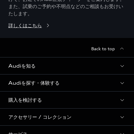
また、試乗のご予約や不明点などのご相談もお受けい
たします。
詳しくはこちら
Back to top
Audiを知る
Audiを探す・体験する
Audi ブランド
Story of Progress
購入を検討する
ディーラー検索
Audi Sport
新車在庫検索
アクセサリー / コレクション
モデル一覧
Formula 1®
試乗車・展示車検索
特別仕様モデル / 限定モデル
デジタルサービス