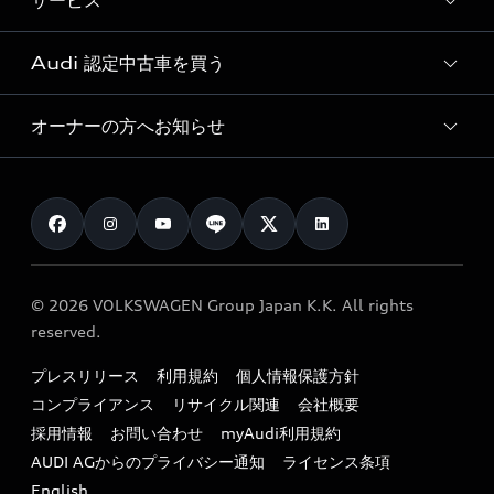
サービス
純正アクセサリー
見積り依頼
e-tronラインアップ
Audi exclusive
オンラインショップ
試乗予約
Audi 認定中古車を買う
サービス入庫予約
価格シミュレーション
Audi driving experience
Audi collection
サービスプログラム
車両比較
オーナーの方へお知らせ
Audi認定中古車
アウディナビアプリ
メンテナンス
ご購入サポート
Audi認定中古車検索
お知らせ
車検 / 定期点検
カタログ一覧
クオリティ
オーナー様向けキャンペーン
e-tronアフターサポート
保証
リコール関連情報
Audi Top Service紹介
© 2026 VOLKSWAGEN Group Japan K.K. All rights
メンテナンス
特定整備適用車一覧
reserved.
myAudi
24時間緊急サポート
リサイクル法
プレスリリース
利用規約
個人情報保護方針
ファイナンス
コンプライアンス
リサイクル関連
会社概要
よくある質問（FAQ）
採用情報
お問い合わせ
myAudi利用規約
キャンペーン / イベント
AUDI AGからのプライバシー通知
ライセンス条項
買取査定
English