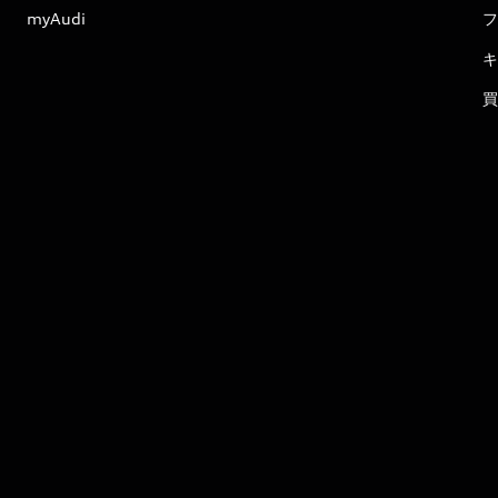
myAudi
フ
キ
買