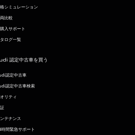
格シミュレーション
両比較
購入サポート
タログ一覧
udi 認定中古車を買う
udi認定中古車
udi認定中古車検索
オリティ
証
ンテナンス
4時間緊急サポート