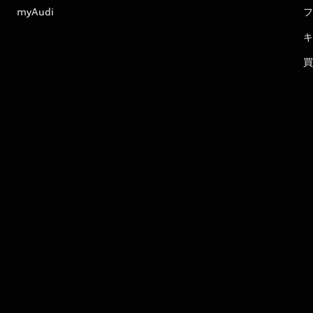
myAudi
フ
キ
買