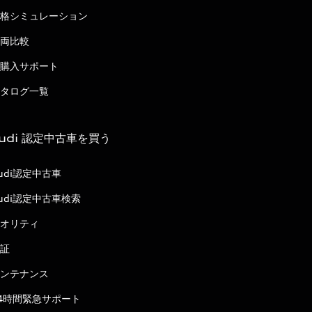
格シミュレーション
両比較
購入サポート
タログ一覧
udi 認定中古車を買う
udi認定中古車
udi認定中古車検索
オリティ
証
ンテナンス
4時間緊急サポート