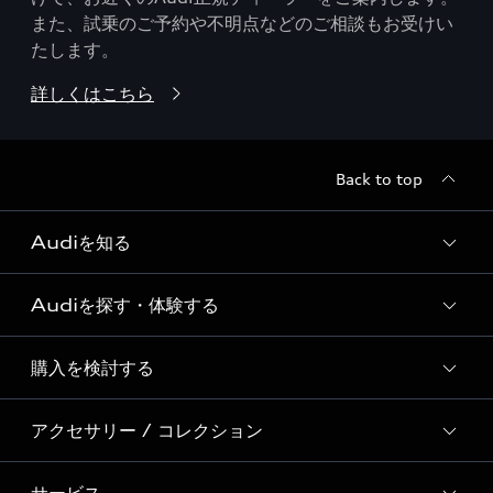
また、試乗のご予約や不明点などのご相談もお受けい
たします。
詳しくはこちら
Back to top
Audiを知る
Audiを探す・体験する
Audi ブランド
Story of Progress
購入を検討する
ディーラー検索
Audi Sport
新車在庫検索
アクセサリー / コレクション
モデル一覧
Formula 1®
試乗車・展示車検索
特別仕様モデル / 限定モデル
デジタルサービス