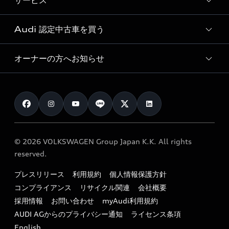
サービス
純正アクセサリー
見積り依頼
e-tronラインアップ
Audi exclusive
オンラインショップ
試乗予約
Audi 認定中古車を買う
サービス入庫予約
価格シミュレーション
Audi driving experience
Audi collection
サービスプログラム
車両比較
オーナーの方へお知らせ
Audi認定中古車
アウディナビアプリ
メンテナンス
ご購入サポート
Audi認定中古車検索
お知らせ
車検 / 定期点検
カタログ一覧
クオリティ
オーナー様向けキャンペーン
e-tronアフターサポート
保証
リコール関連情報
Audi Top Service紹介
© 2026 VOLKSWAGEN Group Japan K.K. All rights
メンテナンス
特定整備適用車一覧
reserved.
myAudi
24時間緊急サポート
リサイクル法
プレスリリース
利用規約
個人情報保護方針
ファイナンス
コンプライアンス
リサイクル関連
会社概要
よくある質問（FAQ）
採用情報
お問い合わせ
myAudi利用規約
キャンペーン / イベント
AUDI AGからのプライバシー通知
ライセンス条項
買取査定
English