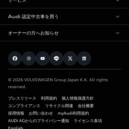
サービス
純正アクセサリー
見積り依頼
e-tronラインアップ
Audi exclusive
オンラインショップ
試乗予約
Audi 認定中古車を買う
サービス入庫予約
価格シミュレーション
Audi driving experience
Audi collection
サービスプログラム
車両比較
オーナーの方へお知らせ
Audi認定中古車
アウディナビアプリ
メンテナンス
ご購入サポート
Audi認定中古車検索
お知らせ
車検 / 定期点検
カタログ一覧
クオリティ
オーナー様向けキャンペーン
e-tronアフターサポート
保証
リコール関連情報
Audi Top Service紹介
© 2026 VOLKSWAGEN Group Japan K.K. All rights
メンテナンス
特定整備適用車一覧
reserved.
myAudi
24時間緊急サポート
リサイクル法
プレスリリース
利用規約
個人情報保護方針
ファイナンス
コンプライアンス
リサイクル関連
会社概要
よくある質問（FAQ）
採用情報
お問い合わせ
myAudi利用規約
キャンペーン / イベント
AUDI AGからのプライバシー通知
ライセンス条項
買取査定
English