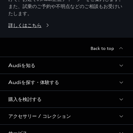
また、試乗のご予約や不明点などのご相談もお受けい
たします。
詳しくはこちら
Back to top
Audiを知る
Audiを探す・体験する
Audi ブランド
Story of Progress
購入を検討する
ディーラー検索
Audi Sport
新車在庫検索
アクセサリー / コレクション
モデル一覧
Formula 1®
試乗車・展示車検索
特別仕様モデル / 限定モデル
デジタルサービス