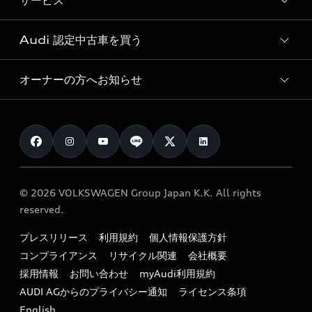
サービス
純正アクセサリー
見積り依頼
e-tronラインアップ
Audi exclusive
オンラインショップ
試乗予約
Audi 認定中古車を買う
サービス入庫予約
価格シミュレーション
Audi driving experience
Audi collection
サービスプログラム
車両比較
オーナーの方へお知らせ
Audi認定中古車
アウディナビアプリ
メンテナンス
ご購入サポート
Audi認定中古車検索
お知らせ
車検 / 定期点検
カタログ一覧
クオリティ
オーナー様向けキャンペーン
e-tronアフターサポート
保証
リコール関連情報
Audi Top Service紹介
© 2026 VOLKSWAGEN Group Japan K.K. All rights
メンテナンス
特定整備適用車一覧
reserved.
myAudi
24時間緊急サポート
リサイクル法
プレスリリース
利用規約
個人情報保護方針
ファイナンス
コンプライアンス
リサイクル関連
会社概要
よくある質問（FAQ）
採用情報
お問い合わせ
myAudi利用規約
キャンペーン / イベント
AUDI AGからのプライバシー通知
ライセンス条項
買取査定
English