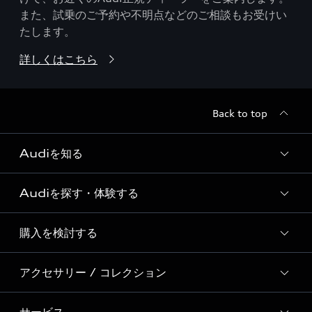
また、試乗のご予約や不明点などのご相談もお受けい
たします。
詳しくはこちら
Back to top
Audiを知る
Audiを探す・体験する
Audi ブランド
Story of Progress
購入を検討する
ディーラー検索
Audi Sport
新車在庫検索
アクセサリー / コレクション
モデル一覧
Formula 1®
試乗車・展示車検索
特別仕様モデル / 限定モデル
デジタルサービス