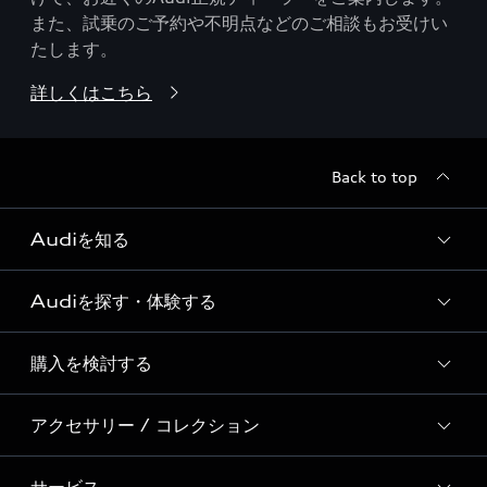
また、試乗のご予約や不明点などのご相談もお受けい
たします。
詳しくはこちら
Back to top
Audiを知る
Audiを探す・体験する
Audi ブランド
Story of Progress
購入を検討する
ディーラー検索
Audi Sport
新車在庫検索
アクセサリー / コレクション
モデル一覧
Formula 1®
試乗車・展示車検索
特別仕様モデル / 限定モデル
デジタルサービス