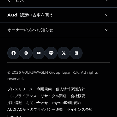
サービス
純正アクセサリー
見積り依頼
e-tronラインアップ
Audi exclusive
オンラインショップ
試乗予約
Audi 認定中古車を買う
サービス入庫予約
価格シミュレーション
Audi driving experience
Audi collection
サービスプログラム
車両比較
オーナーの方へお知らせ
Audi認定中古車
アウディナビアプリ
メンテナンス
ご購入サポート
Audi認定中古車検索
お知らせ
車検 / 定期点検
カタログ一覧
クオリティ
オーナー様向けキャンペーン
e-tronアフターサポート
保証
リコール関連情報
Audi Top Service紹介
© 2026 VOLKSWAGEN Group Japan K.K. All rights
メンテナンス
特定整備適用車一覧
reserved.
myAudi
24時間緊急サポート
リサイクル法
プレスリリース
利用規約
個人情報保護方針
ファイナンス
コンプライアンス
リサイクル関連
会社概要
よくある質問（FAQ）
採用情報
お問い合わせ
myAudi利用規約
キャンペーン / イベント
AUDI AGからのプライバシー通知
ライセンス条項
買取査定
English