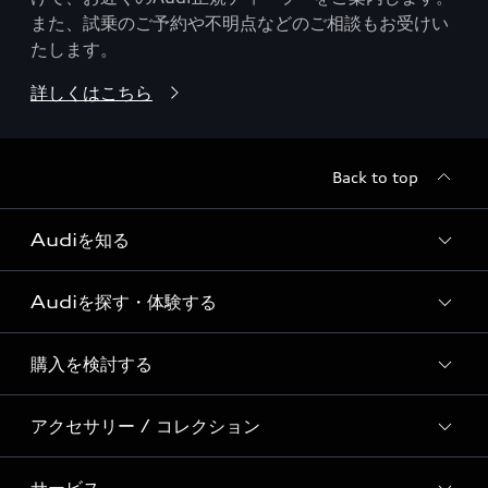
また、試乗のご予約や不明点などのご相談もお受けい
たします。
詳しくはこちら
Back to top
Audiを知る
Audiを探す・体験する
Audi ブランド
Story of Progress
購入を検討する
ディーラー検索
Audi Sport
新車在庫検索
アクセサリー / コレクション
モデル一覧
Formula 1®
試乗車・展示車検索
特別仕様モデル / 限定モデル
デジタルサービス