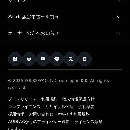
サービス
純正アクセサリー
見積り依頼
e-tronラインアップ
Audi exclusive
オンラインショップ
試乗予約
Audi 認定中古車を買う
サービス入庫予約
価格シミュレーション
Audi driving experience
Audi collection
サービスプログラム
車両比較
オーナーの方へお知らせ
Audi認定中古車
アウディナビアプリ
メンテナンス
ご購入サポート
Audi認定中古車検索
お知らせ
車検 / 定期点検
カタログ一覧
クオリティ
オーナー様向けキャンペーン
e-tronアフターサポート
保証
リコール関連情報
Audi Top Service紹介
© 2026 VOLKSWAGEN Group Japan K.K. All rights
メンテナンス
特定整備適用車一覧
reserved.
myAudi
24時間緊急サポート
リサイクル法
プレスリリース
利用規約
個人情報保護方針
ファイナンス
コンプライアンス
リサイクル関連
会社概要
よくある質問（FAQ）
採用情報
お問い合わせ
myAudi利用規約
キャンペーン / イベント
AUDI AGからのプライバシー通知
ライセンス条項
買取査定
English