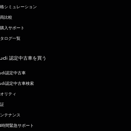
格シミュレーション
両比較
購入サポート
タログ一覧
udi 認定中古車を買う
udi認定中古車
udi認定中古車検索
オリティ
証
ンテナンス
4時間緊急サポート