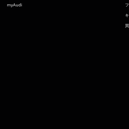
myAudi
フ
キ
買