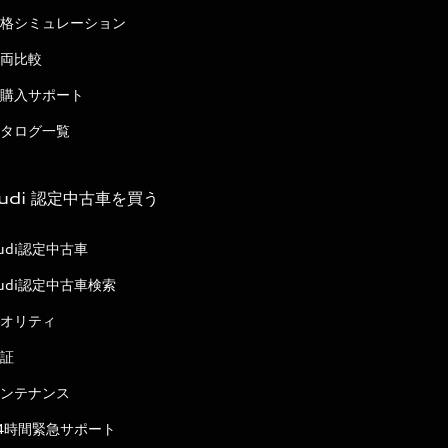
格シミュレーション
両比較
購入サポート
タログ一覧
udi 認定中古車を買う
udi認定中古車
udi認定中古車検索
オリティ
証
ンテナンス
4時間緊急サポート