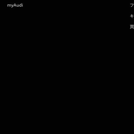
myAudi
フ
キ
買