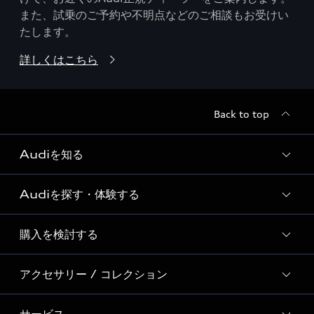
また、試乗のご予約や不明点などのご相談もお受けい
たします。
詳しくはこちら
Back to top
Audiを知る
Audiを探す・体験する
Audi ブランド
Story of Progress
購入を検討する
ディーラー検索
Audi Sport
新車在庫検索
アクセサリー / コレクション
モデル一覧
Formula 1®
試乗車・展示車検索
特別仕様モデル / 限定モデル
デジタルサービス