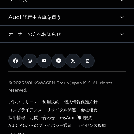
サービス
純正アクセサリー
見積り依頼
e-tronラインアップ
Audi exclusive
オンラインショップ
試乗予約
Audi 認定中古車を買う
サービス入庫予約
価格シミュレーション
Audi driving experience
Audi collection
サービスプログラム
車両比較
オーナーの方へお知らせ
Audi認定中古車
アウディナビアプリ
メンテナンス
ご購入サポート
Audi認定中古車検索
お知らせ
車検 / 定期点検
カタログ一覧
クオリティ
オーナー様向けキャンペーン
e-tronアフターサポート
保証
リコール関連情報
Audi Top Service紹介
© 2026 VOLKSWAGEN Group Japan K.K. All rights
メンテナンス
特定整備適用車一覧
reserved.
myAudi
24時間緊急サポート
リサイクル法
プレスリリース
利用規約
個人情報保護方針
ファイナンス
コンプライアンス
リサイクル関連
会社概要
よくある質問（FAQ）
採用情報
お問い合わせ
myAudi利用規約
キャンペーン / イベント
AUDI AGからのプライバシー通知
ライセンス条項
買取査定
English