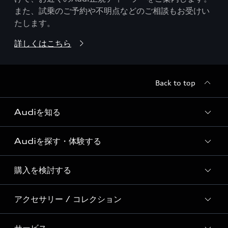
また、試乗のご予約や不明点などのご相談もお受けい
たします。
詳しくはこちら
Back to top
Audiを知る
Audiを探す・体験する
Audi ブランド
Story of Progress
購入を検討する
ディーラー検索
Audi Sport
新車在庫検索
アクセサリー / コレクション
モデル一覧
Formula 1®
試乗車・展示車検索
特別仕様モデル / 限定モデル
デジタルサービス