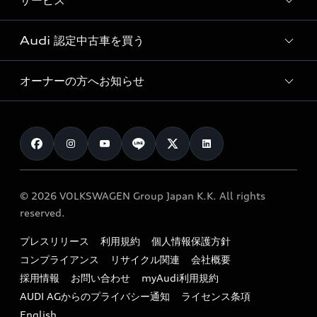
サービス
純正アクセサリー
見積り依頼
e-tronラインアップ
Audi exclusive
オンラインショップ
試乗予約
Audi 認定中古車を買う
サービス入庫予約
価格シミュレーション
Audi driving experience
Audi collection
サービスプログラム
車両比較
オーナーの方へお知らせ
Audi認定中古車
アウディナビアプリ
メンテナンス
ご購入サポート
Audi認定中古車検索
お知らせ
車検 / 定期点検
カタログ一覧
クオリティ
オーナー様向けキャンペーン
e-tronアフターサポート
保証
リコール関連情報
Audi Top Service紹介
© 2026 VOLKSWAGEN Group Japan K.K. All rights
メンテナンス
特定整備適用車一覧
reserved.
myAudi
24時間緊急サポート
リサイクル法
プレスリリース
利用規約
個人情報保護方針
ファイナンス
コンプライアンス
リサイクル関連
会社概要
よくある質問（FAQ）
採用情報
お問い合わせ
myAudi利用規約
キャンペーン / イベント
AUDI AGからのプライバシー通知
ライセンス条項
買取査定
English