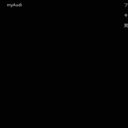
myAudi
フ
キ
買