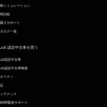
格シミュレーション
両比較
購入サポート
タログ一覧
udi 認定中古車を買う
udi認定中古車
udi認定中古車検索
オリティ
証
ンテナンス
4時間緊急サポート