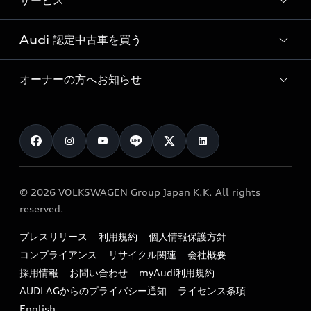
サービス
純正アクセサリー
見積もり依頼
e-tronラインアップ
Audi exclusive
オンラインショップ
試乗予約
Audi 認定中古車を買う
サービス入庫予約
価格シミュレーション
Audi driving experience
Audi collection
サービスプログラム
車両比較
オーナーの方へお知らせ
Audi認定中古車
アウディナビアプリ
メンテナンス
ご購入サポート
Audi認定中古車検索
お知らせ
車検 / 定期点検
カタログ一覧
クオリティ
オーナー様向けキャンペーン
e-tronアフターサポート
保証
リコール関連情報
Audi Top Service紹介
© 2026 VOLKSWAGEN Group Japan K.K. All rights
メンテナンス
特定整備適用車一覧
reserved.
myAudi
24時間緊急サポート
リサイクル法
プレスリリース
利用規約
個人情報保護方針
ファイナンス
コンプライアンス
リサイクル関連
会社概要
よくある質問（FAQ）
採用情報
お問い合わせ
myAudi利用規約
キャンペーン / イベント
AUDI AGからのプライバシー通知
ライセンス条項
買取査定
English