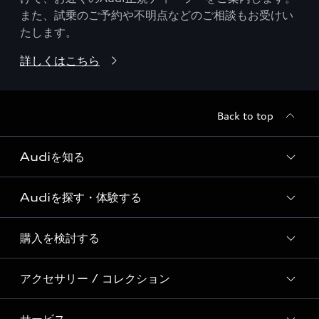
また、試乗のご予約や不明点などのご相談もお受けい
たします。
詳しくはこちら
Back to top
Audiを知る
Audiを探す・体験する
Audi ブランド
Story of Progress
購入を検討する
ディーラー検索
Audi Sport
新車在庫検索
アクセサリー / コレクション
モデル一覧
Formula 1®
試乗車・展示車検索
特別仕様モデル / 限定モデル
デジタルサービス