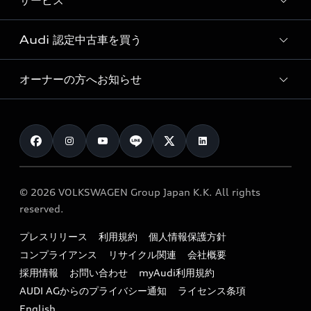
サービス
純正アクセサリー
見積り依頼
e-tronラインアップ
Audi exclusive
オンラインショップ
試乗予約
Audi 認定中古車を買う
サービス入庫予約
価格シミュレーション
Audi driving experience
Audi collection
サービスプログラム
車両比較
オーナーの方へお知らせ
Audi認定中古車
アウディナビアプリ
メンテナンス
ご購入サポート
Audi認定中古車検索
お知らせ
車検 / 定期点検
カタログ一覧
クオリティ
オーナー様向けキャンペーン
e-tronアフターサポート
保証
リコール関連情報
Audi Top Service紹介
© 2026 VOLKSWAGEN Group Japan K.K. All rights
メンテナンス
特定整備適用車一覧
reserved.
myAudi
24時間緊急サポート
リサイクル法
プレスリリース
利用規約
個人情報保護方針
ファイナンス
コンプライアンス
リサイクル関連
会社概要
よくある質問（FAQ）
採用情報
お問い合わせ
myAudi利用規約
キャンペーン / イベント
AUDI AGからのプライバシー通知
ライセンス条項
買取査定
English