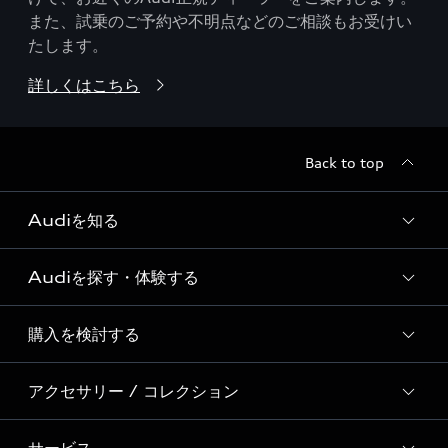
また、試乗のご予約や不明点などのご相談もお受けい
たします。
詳しくはこちら
Back to top
Audiを知る
Audiを探す・体験する
Audi ブランド
Story of Progress
購入を検討する
ディーラー検索
Audi Sport
新車在庫検索
アクセサリー / コレクション
モデル一覧
Formula 1®
試乗車・展示車検索
特別仕様モデル / 限定モデル
デジタルサービス