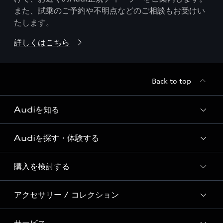
また、試乗のご予約や不明点などのご相談もお受けい
たします。
詳しくはこちら
Back to top
Audiを知る
Audiを探す・体験する
Audi ブランド
Story of Progress
購入を検討する
ディーラー検索
Audi Sport
新車在庫検索
アクセサリー / コレクション
モデル一覧
Formula 1®
試乗車・展示車検索
特別仕様モデル / 限定モデル
デジタルサービス