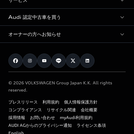
サービス
純正アクセサリー
見積り依頼
e-tronラインアップ
Audi exclusive
オンラインショップ
試乗予約
Audi 認定中古車を買う
サービス入庫予約
価格シミュレーション
Audi driving experience
Audi collection
サービスプログラム
車両比較
オーナーの方へお知らせ
Audi認定中古車
アウディナビアプリ
メンテナンス
ご購入サポート
Audi認定中古車検索
お知らせ
車検 / 定期点検
カタログ一覧
クオリティ
オーナー様向けキャンペーン
e-tronアフターサポート
保証
リコール関連情報
Audi Top Service紹介
© 2026 VOLKSWAGEN Group Japan K.K. All rights
メンテナンス
特定整備適用車一覧
reserved.
myAudi
24時間緊急サポート
リサイクル法
プレスリリース
利用規約
個人情報保護方針
ファイナンス
コンプライアンス
リサイクル関連
会社概要
よくある質問（FAQ）
採用情報
お問い合わせ
myAudi利用規約
キャンペーン / イベント
AUDI AGからのプライバシー通知
ライセンス条項
買取査定
English