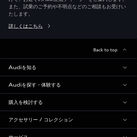
また、試乗のご予約や不明点などのご相談もお受けい
たします。
詳しくはこちら
Back to top
Audiを知る
Audiを探す・体験する
Audi ブランド
Story of Progress
購入を検討する
ディーラー検索
Audi Sport
新車在庫検索
アクセサリー / コレクション
モデル一覧
Formula 1®
試乗車・展示車検索
特別仕様モデル / 限定モデル
デジタルサービス