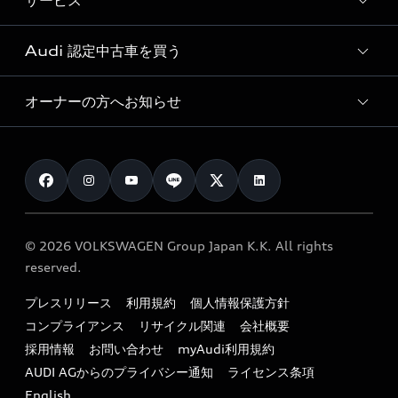
サービス
純正アクセサリー
見積り依頼
e-tronラインアップ
Audi exclusive
オンラインショップ
試乗予約
Audi 認定中古車を買う
サービス入庫予約
価格シミュレーション
Audi driving experience
Audi collection
サービスプログラム
車両比較
オーナーの方へお知らせ
Audi認定中古車
アウディナビアプリ
メンテナンス
ご購入サポート
Audi認定中古車検索
お知らせ
車検 / 定期点検
カタログ一覧
クオリティ
オーナー様向けキャンペーン
e-tronアフターサポート
保証
リコール関連情報
Audi Top Service紹介
© 2026 VOLKSWAGEN Group Japan K.K. All rights
メンテナンス
特定整備適用車一覧
reserved.
myAudi
24時間緊急サポート
リサイクル法
プレスリリース
利用規約
個人情報保護方針
ファイナンス
コンプライアンス
リサイクル関連
会社概要
よくある質問（FAQ）
採用情報
お問い合わせ
myAudi利用規約
キャンペーン / イベント
AUDI AGからのプライバシー通知
ライセンス条項
買取査定
English