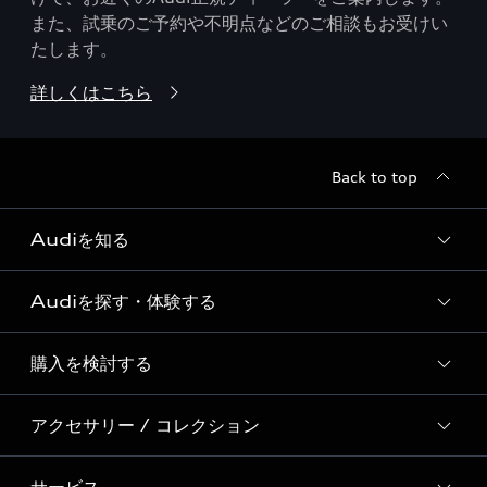
また、試乗のご予約や不明点などのご相談もお受けい
たします。
詳しくはこちら
Back to top
Audiを知る
Audiを探す・体験する
Audi ブランド
Story of Progress
購入を検討する
ディーラー検索
Audi Sport
新車在庫検索
アクセサリー / コレクション
モデル一覧
Formula 1®
試乗車・展示車検索
特別仕様モデル / 限定モデル
デジタルサービス