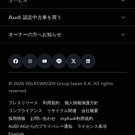
サービス
純正アクセサリー
見積り依頼
e-tronラインアップ
Audi exclusive
オンラインショップ
試乗予約
Audi 認定中古車を買う
サービス入庫予約
価格シミュレーション
Audi driving experience
Audi collection
サービスプログラム
車両比較
オーナーの方へお知らせ
Audi認定中古車
アウディナビアプリ
メンテナンス
ご購入サポート
Audi認定中古車検索
お知らせ
車検 / 定期点検
カタログ一覧
クオリティ
オーナー様向けキャンペーン
e-tronアフターサポート
保証
リコール関連情報
Audi Top Service紹介
© 2026 VOLKSWAGEN Group Japan K.K. All rights
メンテナンス
特定整備適用車一覧
reserved.
myAudi
24時間緊急サポート
リサイクル法
プレスリリース
利用規約
個人情報保護方針
ファイナンス
コンプライアンス
リサイクル関連
会社概要
よくある質問（FAQ）
採用情報
お問い合わせ
myAudi利用規約
キャンペーン / イベント
AUDI AGからのプライバシー通知
ライセンス条項
買取査定
English