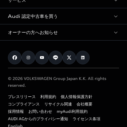
サービス
純正アクセサリー
見積り依頼
e-tronラインアップ
Audi exclusive
オンラインショップ
試乗予約
Audi 認定中古車を買う
サービス入庫予約
価格シミュレーション
Audi driving experience
Audi collection
サービスプログラム
車両比較
オーナーの方へお知らせ
Audi認定中古車
アウディナビアプリ
メンテナンス
ご購入サポート
Audi認定中古車検索
お知らせ
車検 / 定期点検
カタログ一覧
クオリティ
オーナー様向けキャンペーン
e-tronアフターサポート
保証
リコール関連情報
Audi Top Service紹介
© 2026 VOLKSWAGEN Group Japan K.K. All rights
メンテナンス
特定整備適用車一覧
reserved.
myAudi
24時間緊急サポート
リサイクル法
プレスリリース
利用規約
個人情報保護方針
ファイナンス
コンプライアンス
リサイクル関連
会社概要
よくある質問（FAQ）
採用情報
お問い合わせ
myAudi利用規約
キャンペーン / イベント
AUDI AGからのプライバシー通知
ライセンス条項
買取査定
English