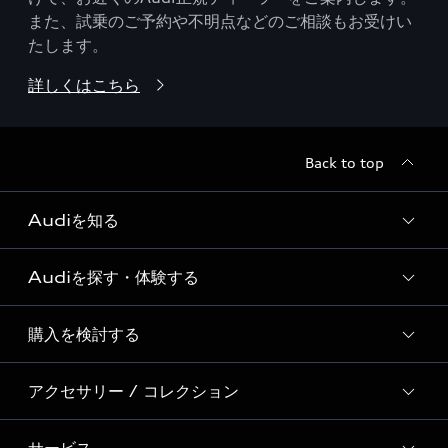
また、試乗のご予約や不明点などのご相談もお受けい
たします。
詳しくはこちら
Back to top
Audiを知る
Audiを探す・体験する
Audi ブランド
Story of Progress
購入を検討する
ディーラー検索
Audi Sport
新車在庫検索
アクセサリー / コレクション
モデル一覧
Formula 1®
試乗車・展示車検索
特別仕様モデル / 限定モデル
デジタルサービス