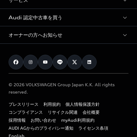
サービス
純正アクセサリー
見積り依頼
e-tronラインアップ
Audi exclusive
オンラインショップ
試乗予約
Audi 認定中古車を買う
サービス入庫予約
価格シミュレーション
Audi driving experience
Audi collection
サービスプログラム
車両比較
オーナーの方へお知らせ
Audi認定中古車
アウディナビアプリ
メンテナンス
ご購入サポート
Audi認定中古車検索
お知らせ
車検 / 定期点検
カタログ一覧
クオリティ
オーナー様向けキャンペーン
e-tronアフターサポート
保証
リコール関連情報
Audi Top Service紹介
© 2026 VOLKSWAGEN Group Japan K.K. All rights
メンテナンス
特定整備適用車一覧
reserved.
myAudi
24時間緊急サポート
リサイクル法
プレスリリース
利用規約
個人情報保護方針
ファイナンス
コンプライアンス
リサイクル関連
会社概要
よくある質問（FAQ）
採用情報
お問い合わせ
myAudi利用規約
キャンペーン / イベント
AUDI AGからのプライバシー通知
ライセンス条項
買取査定
English