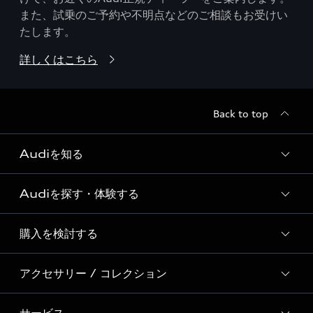
また、試乗のご予約や不明点などのご相談もお受けい
たします。
詳しくはこちら
Back to top
Audiを知る
Audiを探す・体験する
Audi ブランド
Story of Progress
購入を検討する
ディーラー検索
Audi Sport
新車在庫検索
アクセサリー / コレクション
モデル一覧
Formula 1®
試乗車・展示車検索
特別仕様モデル / 限定モデル
デジタルサービス