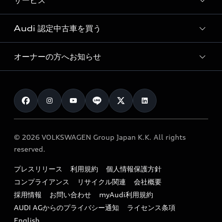
サービス
純正アクセサリー
見積り依頼
e-tronラインアップ
Audi exclusive
オンラインショップ
試乗予約
Audi 認定中古車を買う
サービス入庫予約
価格シミュレーション
Audi driving experience
Audi collection
サービスプログラム
車両比較
オーナーの方へお知らせ
Audi認定中古車
アウディナビアプリ
メンテナンス
ご購入サポート
Audi認定中古車検索
お知らせ
車検 / 定期点検
カタログ一覧
クオリティ
オーナー様向けキャンペーン
e-tronアフターサポート
保証
リコール関連情報
Audi Top Service紹介
© 2026 VOLKSWAGEN Group Japan K.K. All rights
メンテナンス
特定整備適用車一覧
reserved.
myAudi
24時間緊急サポート
リサイクル法
プレスリリース
利用規約
個人情報保護方針
ファイナンス
コンプライアンス
リサイクル関連
会社概要
よくある質問（FAQ）
採用情報
お問い合わせ
myAudi利用規約
キャンペーン / イベント
AUDI AGからのプライバシー通知
ライセンス条項
買取査定
English