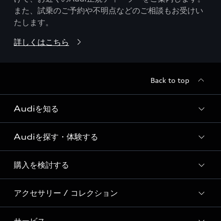
また、試乗のご予約や不明点などのご相談もお受けい
たします。
詳しくはこちら
Back to top
Audiを知る
Audiを探す・体験する
Audi ブランド
Story of Progress
購入を検討する
ディーラー検索
Audi Sport
新車在庫検索
アクセサリー / コレクション
モデル一覧
Formula 1®
試乗車・展示車検索
特別仕様モデル / 限定モデル
デジタルサービス