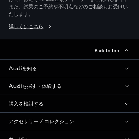
また、試乗のご予約や不明点などのご相談もお受けい
たします。
詳しくはこちら
Back to top
Audiを知る
Audiを探す・体験する
Audi ブランド
Story of Progress
購入を検討する
ディーラー検索
Audi Sport
新車在庫検索
アクセサリー / コレクション
モデル一覧
Formula 1®
試乗車・展示車検索
特別仕様モデル / 限定モデル
デジタルサービス