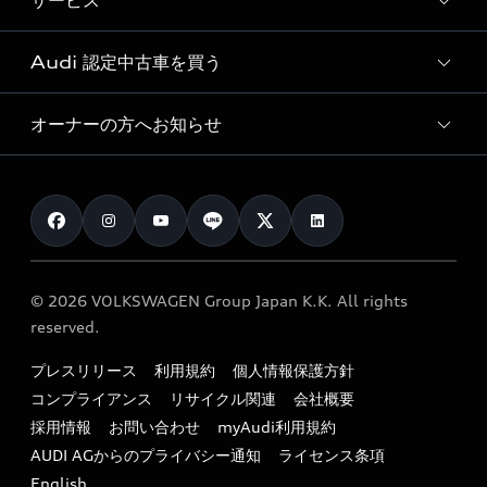
サービス
純正アクセサリー
見積もり依頼
e-tronラインアップ
Audi exclusive
オンラインショップ
試乗予約
Audi 認定中古車を買う
サービス入庫予約
価格シミュレーション
Audi driving experience
Audi collection
サービスプログラム
車両比較
オーナーの方へお知らせ
Audi認定中古車
アウディナビアプリ
メンテナンス
ご購入サポート
Audi認定中古車検索
お知らせ
車検 / 定期点検
カタログ一覧
クオリティ
オーナー様向けキャンペーン
e-tronアフターサポート
保証
リコール関連情報
Audi Top Service紹介
© 2026 VOLKSWAGEN Group Japan K.K. All rights
メンテナンス
特定整備適用車一覧
reserved.
myAudi
24時間緊急サポート
リサイクル法
プレスリリース
利用規約
個人情報保護方針
ファイナンス
コンプライアンス
リサイクル関連
会社概要
よくある質問（FAQ）
採用情報
お問い合わせ
myAudi利用規約
キャンペーン / イベント
AUDI AGからのプライバシー通知
ライセンス条項
買取査定
English