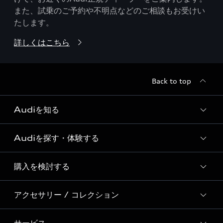
また、試乗のご予約や不明点などのご相談もお受けい
たします。
詳しくはこちら
Back to top
Audiを知る
Audiを探す・体験する
Audi ブランド
Story of Progress
購入を検討する
ディーラー検索
Audi Sport
新車在庫検索
アクセサリー / コレクション
モデル一覧
Formula 1®
試乗車・展示車検索
特別仕様モデル / 限定モデル
デジタルサービス