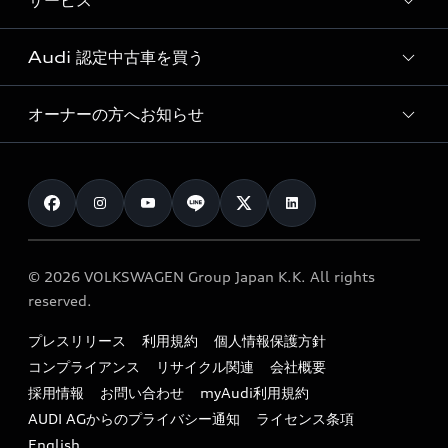
サービス
純正アクセサリー
見積り依頼
e-tronラインアップ
Audi exclusive
オンラインショップ
試乗予約
Audi 認定中古車を買う
サービス入庫予約
価格シミュレーション
Audi driving experience
Audi collection
サービスプログラム
車両比較
オーナーの方へお知らせ
Audi認定中古車
アウディナビアプリ
メンテナンス
ご購入サポート
Audi認定中古車検索
お知らせ
車検 / 定期点検
カタログ一覧
クオリティ
オーナー様向けキャンペーン
e-tronアフターサポート
保証
リコール関連情報
Audi Top Service紹介
© 2026 VOLKSWAGEN Group Japan K.K. All rights
メンテナンス
特定整備適用車一覧
reserved.
myAudi
24時間緊急サポート
リサイクル法
プレスリリース
利用規約
個人情報保護方針
ファイナンス
コンプライアンス
リサイクル関連
会社概要
よくある質問（FAQ）
採用情報
お問い合わせ
myAudi利用規約
キャンペーン / イベント
AUDI AGからのプライバシー通知
ライセンス条項
買取査定
English