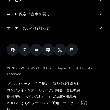
サービス
純正アクセサリー
見積り依頼
e-tronラインアップ
Audi exclusive
オンラインショップ
試乗予約
Audi 認定中古車を買う
サービス入庫予約
価格シミュレーション
Audi driving experience
Audi collection
サービスプログラム
車両比較
オーナーの方へお知らせ
Audi認定中古車
アウディナビアプリ
メンテナンス
ご購入サポート
Audi認定中古車検索
お知らせ
車検 / 定期点検
カタログ一覧
クオリティ
オーナー様向けキャンペーン
e-tronアフターサポート
保証
リコール関連情報
Audi Top Service紹介
© 2026 VOLKSWAGEN Group Japan K.K. All rights
メンテナンス
特定整備適用車一覧
reserved.
myAudi
24時間緊急サポート
リサイクル法
プレスリリース
利用規約
個人情報保護方針
ファイナンス
コンプライアンス
リサイクル関連
会社概要
よくある質問（FAQ）
採用情報
お問い合わせ
myAudi利用規約
キャンペーン / イベント
AUDI AGからのプライバシー通知
ライセンス条項
買取査定
English