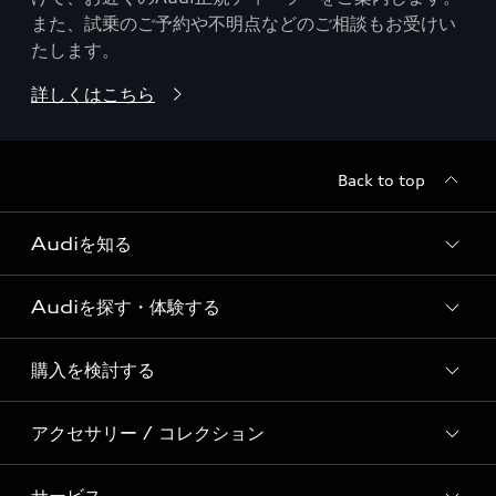
また、試乗のご予約や不明点などのご相談もお受けい
たします。
詳しくはこちら
Back to top
Audiを知る
Audiを探す・体験する
Audi ブランド
Story of Progress
購入を検討する
ディーラー検索
Audi Sport
新車在庫検索
アクセサリー / コレクション
モデル一覧
Formula 1®
試乗車・展示車検索
特別仕様モデル / 限定モデル
デジタルサービス