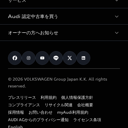
サービス
純正アクセサリー
見積もり依頼
e-tronラインアップ
Audi exclusive
オンラインショップ
試乗予約
Audi 認定中古車を買う
サービス入庫予約
価格シミュレーション
Audi driving experience
Audi collection
サービスプログラム
車両比較
オーナーの方へお知らせ
Audi認定中古車
アウディナビアプリ
メンテナンス
ご購入サポート
Audi認定中古車検索
お知らせ
車検 / 定期点検
カタログ一覧
クオリティ
オーナー様向けキャンペーン
e-tronアフターサポート
保証
リコール関連情報
Audi Top Service紹介
© 2026 VOLKSWAGEN Group Japan K.K. All rights
メンテナンス
特定整備適用車一覧
reserved.
myAudi
24時間緊急サポート
リサイクル法
プレスリリース
利用規約
個人情報保護方針
ファイナンス
コンプライアンス
リサイクル関連
会社概要
よくある質問（FAQ）
採用情報
お問い合わせ
myAudi利用規約
キャンペーン / イベント
AUDI AGからのプライバシー通知
ライセンス条項
買取査定
English